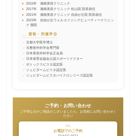
▸
2015年 湘南美容クリニック
▸
2017年 湘南美容クリニック 松山院 院長就任
▸
2021年 湘南美容クリニック 自由が丘院 院長就任
▸
2023年 自由が丘ウェルエイジングビューティークリニッ
ク 開院
資格・所属学会
✓
京都大学医学博士
✓
元整形外科学会専門医
✓
日本美容外科学会正会員
✓
日本体育会協会公認スポーツドクター
✓
ボトックスビスタ認定医
✓
ジュビダームビスタ認定医
✓
ジュビダームビスタバイクロシリーズ認定医
ご予約・お問い合わせ
ご不明な点やご相談がございましたら、お気軽にお問い合わせく
ださい
TEL
お電話でのご予約
03-6421-4073