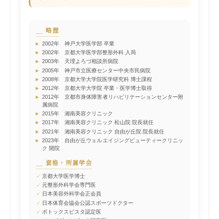
略歴
▸
2002年 神戸大学医学部 卒業
▸
2002年 京都大学医学部整形外科 入局
▸
2003年 天理よろづ相談所病院
▸
2005年 神戸市立医療センター中央市民病院
▸
2008年 京都大学大学院医学研究科 博士課程
▸
2012年 京都大学大学院 卒業・医学博士取得
▸
2012年 京都市身体障害者リハビリテーションセンター附
属病院
▸
2015年 湘南美容クリニック
▸
2017年 湘南美容クリニック 松山院 院長就任
▸
2021年 湘南美容クリニック 自由が丘院 院長就任
▸
2023年 自由が丘ウェルエイジングビューティークリニッ
ク 開院
資格・所属学会
✓
京都大学医学博士
✓
元整形外科学会専門医
✓
日本美容外科学会正会員
✓
日本体育会協会公認スポーツドクター
✓
ボトックスビスタ認定医