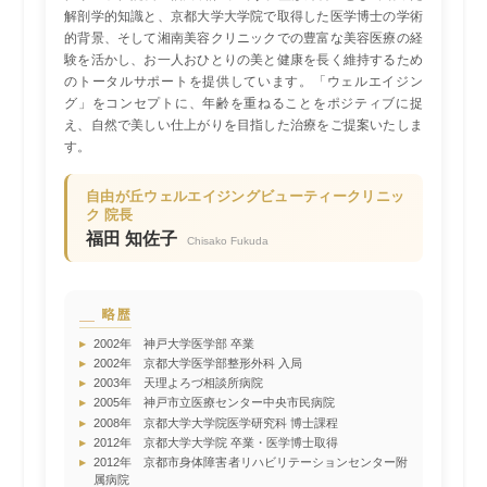
解剖学的知識と、京都大学大学院で取得した医学博士の学術
的背景、そして湘南美容クリニックでの豊富な美容医療の経
験を活かし、お一人おひとりの美と健康を長く維持するため
のトータルサポートを提供しています。「ウェルエイジン
グ」をコンセプトに、年齢を重ねることをポジティブに捉
え、自然で美しい仕上がりを目指した治療をご提案いたしま
す。
自由が丘ウェルエイジングビューティークリニッ
ク 院長
福田 知佐子
Chisako Fukuda
略歴
▸
2002年 神戸大学医学部 卒業
▸
2002年 京都大学医学部整形外科 入局
▸
2003年 天理よろづ相談所病院
▸
2005年 神戸市立医療センター中央市民病院
▸
2008年 京都大学大学院医学研究科 博士課程
▸
2012年 京都大学大学院 卒業・医学博士取得
▸
2012年 京都市身体障害者リハビリテーションセンター附
属病院