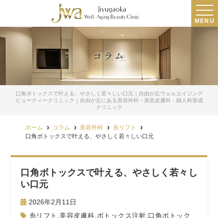
MENU
コラム
口角ボトックスで叶える、やさしく若々しい口元｜自由が丘ウェルエイジング
ビューティークリニック｜自由が丘にある美容外科・美容皮膚科・婦人科形成
クリニック
ホーム
コラム
美容外科
糸リフト
口角ボトックスで叶える、やさしく若々しい口元
口角ボトックスで叶える、やさしく若々し
い口元
2026年2月11日
糸リフト
,
美容皮膚科
,
ボトックス注射
,
口角ボトック