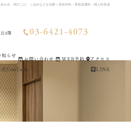
こめかみ、頬のこけ、くぼみなどを治療｜美容外科・美容皮膚科・婦人科形成
03-6421-4073
が丘4階
お知らせ
お問い合わせ
WEB予約
アクセス
News
式YouTube
LINE