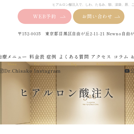
ヒアルロン酸注入で、しわ、たるみ、額、涙袋、唇、
WEB予約
お問い合わせ
〒152-0035 東京都目黒区自由が丘2-11-21 Newno自由
治療メニュー
料金表
症例
よくある質問
アクセス
コラム
Menu
Fee
case
Faq
Access
Column
Dr.Chisako Instagram
公
ヒアルロン酸注入