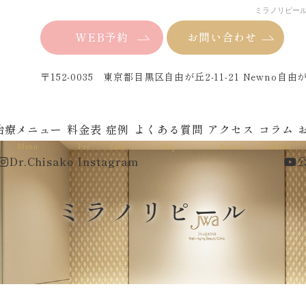
ミラノリピー
WEB予約
お問い合わせ
〒152-0035 東京都目黒区自由が丘2-11-21 Newno自由
治療メニュー
料金表
症例
よくある質問
アクセス
コラム
Menu
Fee
case
Faq
Access
Column
Dr.Chisako Instagram
公
ミラノリピール