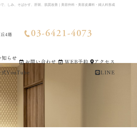
ルで、しみ、そばかす、肝斑、肌質改善｜美容外科・美容皮膚科・婦人科形成
03-6421-4073
が丘4階
お知らせ
お問い合わせ
WEB予約
アクセス
News
式YouTube
LINE