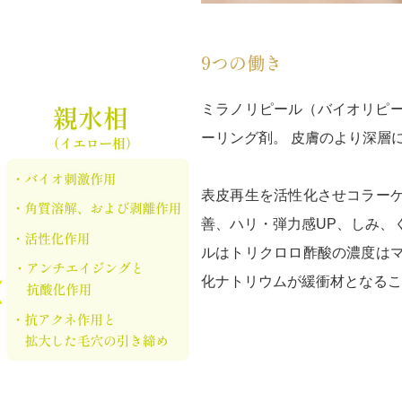
9つの働き
ミラノリピール（バイオリピー
ーリング剤。 皮膚のより深層
表皮再生を活性化させコラー
善、ハリ・弾力感UP、しみ、
ルはトリクロロ酢酸の濃度は
化ナトリウムが緩衝材となるこ