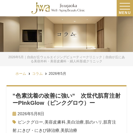
MENU
コラム
2026年5月｜自由が丘ウェルエイジングビューティークリニック｜自由が丘にあ
る美容外科・美容皮膚科・婦人科形成クリニック
ホーム
コラム
2026年5月
”色素沈着の改善に強い” 次世代肌育注射
ーPInkGlow（ピンクグロウ）ー
2026年5月8日
ピンクグロー
,
美容皮膚科
,
美白治療
,
肌のハリ
,
肌育注
射
,
にきび・にきび跡治療
,
美肌治療