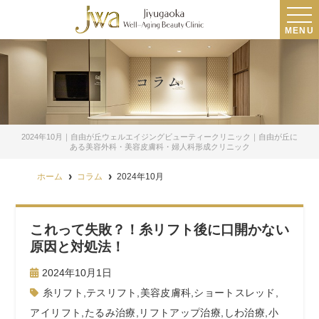
MENU
コラム
2024年10月｜自由が丘ウェルエイジングビューティークリニック｜自由が丘に
ある美容外科・美容皮膚科・婦人科形成クリニック
ホーム
コラム
2024年10月
これって失敗？！糸リフト後に口開かない
原因と対処法！
2024年10月1日
糸リフト
,
テスリフト
,
美容皮膚科
,
ショートスレッド
,
アイリフト
,
たるみ治療
,
リフトアップ治療
,
しわ治療
,
小