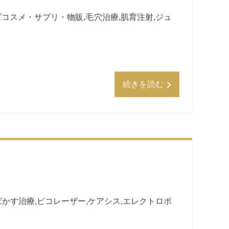
ズコスメ・サプリ・物販
,
毛穴治療
,
肌育注射
,
ジュ
続きを読む
ばかす治療
,
ピコレーザー
,
ケアシス
,
エレクトロポ