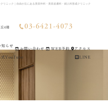
ークリニック｜自由が丘にある美容外科・美容皮膚科・婦人科形成クリニック
03-6421-4073
が丘4階
お知らせ
お問い合わせ
WEB予約
アクセス
News
式YouTube
LINE