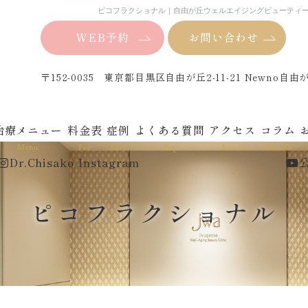
ピコフラクショナル｜自由が丘ウェルエイジングビューティ
WEB予約
お問い合わせ
〒152-0035 東京都目黒区自由が丘2-11-21 Newno自由
治療メニュー
料金表
症例
よくある質問
アクセス
コラム
Menu
Fee
case
Faq
Access
Column
Dr.Chisako Instagram
公
ピコフラクショナル