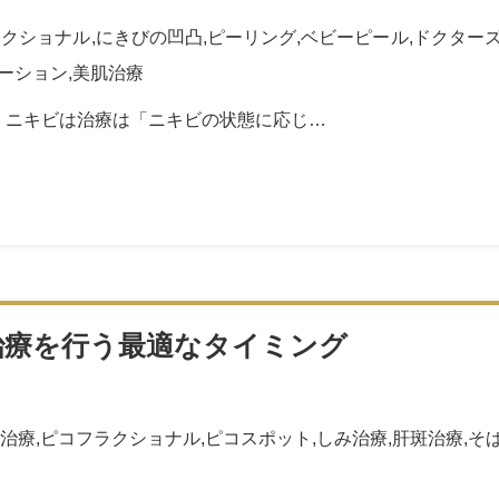
ラクショナル
,
にきびの凹凸
,
ピーリング
,
ベビーピール
,
ドクター
ーション
,
美肌治療
 ニキビは治療は「ニキビの状態に応じ…
治療を行う最適なタイミング
治療
,
ピコフラクショナル
,
ピコスポット
,
しみ治療
,
肝斑治療
,
そ