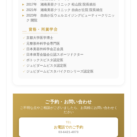
▸
2017年 湘南美容クリニック 松山院 院長就任
▸
2021年 湘南美容クリニック 自由が丘院 院長就任
▸
2023年 自由が丘ウェルエイジングビューティークリニッ
ク 開院
資格・所属学会
✓
京都大学医学博士
✓
元整形外科学会専門医
✓
日本美容外科学会正会員
✓
日本体育会協会公認スポーツドクター
✓
ボトックスビスタ認定医
✓
ジュビダームビスタ認定医
✓
ジュビダームビスタバイクロシリーズ認定医
ご予約・お問い合わせ
ご不明な点やご相談がございましたら、お気軽にお問い合わせく
ださい
TEL
お電話でのご予約
03-6421-4073