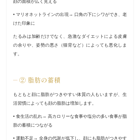
顔の面積が広く見える
•
マリオネットラインの出現
→ 口角の下にシワができ、老
けた印象に
たるみは加齢だけでなく、急激なダイエットによる皮膚
の余りや、姿勢の悪さ（猫背など）によっても悪化しま
す。
②
脂肪の蓄積
もともと顔に脂肪がつきやすい体質の人もいますが、生
活習慣によっても顔の脂肪は増加します。
•
食生活の乱れ
→ 高カロリーな食事や塩分の多い食事が脂
肪の蓄積につながる
•
運動不足
→ 全身の代謝が低下し、顔にも脂肪がつきやす