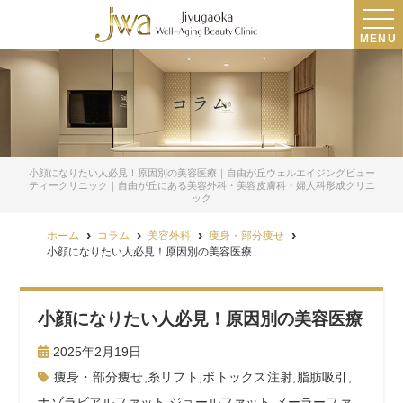
MENU
コラム
小顔になりたい人必見！原因別の美容医療｜自由が丘ウェルエイジングビュー
ティークリニック｜自由が丘にある美容外科・美容皮膚科・婦人科形成クリニ
ック
ホーム
コラム
美容外科
痩身・部分痩せ
小顔になりたい人必見！原因別の美容医療
小顔になりたい人必見！原因別の美容医療
2025年2月19日
痩身・部分痩せ
,
糸リフト
,
ボトックス注射
,
脂肪吸引
,
ナゾラビアルファット
,
ジョールファット
,
メーラーファ