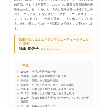
的背景、そして湘南美容クリニックでの豊富な美容医療の経
験を活かし、お一人おひとりの美と健康を長く維持するため
のトータルサポートを提供しています。「ウェルエイジン
グ」をコンセプトに、年齢を重ねることをポジティブに捉
え、自然で美しい仕上がりを目指した治療をご提案いたしま
す。
自由が丘ウェルエイジングビューティークリニッ
ク 院長
福田 知佐子
Chisako Fukuda
略歴
▸
2002年 神戸大学医学部 卒業
▸
2002年 京都大学医学部整形外科 入局
▸
2003年 天理よろづ相談所病院
▸
2005年 神戸市立医療センター中央市民病院
▸
2008年 京都大学大学院医学研究科 博士課程
▸
2012年 京都大学大学院 卒業・医学博士取得
▸
2012年 京都市身体障害者リハビリテーションセンター附
属病院
▸
2015年 湘南美容クリニック