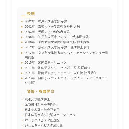
略歴
▸
2002年 神戸大学医学部 卒業
▸
2002年 京都大学医学部整形外科 入局
▸
2003年 天理よろづ相談所病院
▸
2005年 神戸市立医療センター中央市民病院
▸
2008年 京都大学大学院医学研究科 博士課程
▸
2012年 京都大学大学院 卒業・医学博士取得
▸
2012年 京都市身体障害者リハビリテーションセンター附
属病院
▸
2015年 湘南美容クリニック
▸
2017年 湘南美容クリニック 松山院 院長就任
▸
2021年 湘南美容クリニック 自由が丘院 院長就任
▸
2023年 自由が丘ウェルエイジングビューティークリニッ
ク 開院
資格・所属学会
✓
京都大学医学博士
✓
元整形外科学会専門医
✓
日本美容外科学会正会員
✓
日本体育会協会公認スポーツドクター
✓
ボトックスビスタ認定医
✓
ジュビダームビスタ認定医