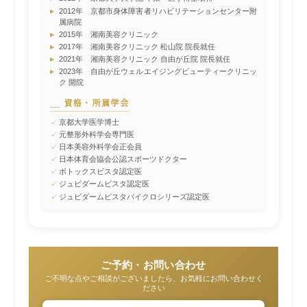
▸
2012年 京都市身体障害者リハビリテーションセンター附
属病院
▸
2015年 湘南美容クリニック
▸
2017年 湘南美容クリニック 松山院 院長就任
▸
2021年 湘南美容クリニック 自由が丘院 院長就任
▸
2023年 自由が丘ウェルエイジングビューティークリニッ
ク 開院
資格・所属学会
✓
京都大学医学博士
✓
元整形外科学会専門医
✓
日本美容外科学会正会員
✓
日本体育会協会公認スポーツドクター
✓
ボトックスビスタ認定医
✓
ジュビダームビスタ認定医
✓
ジュビダームビスタバイクロシリーズ認定医
ご予約・お問い合わせ
ご不明な点やご相談がございましたら、お気軽にお問い合わせく
ださい