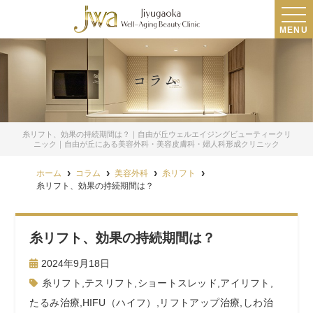
MENU
コラム
糸リフト、効果の持続期間は？｜自由が丘ウェルエイジングビューティークリ
ニック｜自由が丘にある美容外科・美容皮膚科・婦人科形成クリニック
ホーム
コラム
美容外科
糸リフト
糸リフト、効果の持続期間は？
糸リフト、効果の持続期間は？
2024年9月18日
糸リフト
,
テスリフト
,
ショートスレッド
,
アイリフト
,
たるみ治療
,
HIFU（ハイフ）
,
リフトアップ治療
,
しわ治