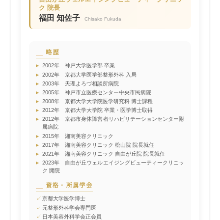
ク 院長
福田 知佐子
Chisako Fukuda
略歴
▸
2002年 神戸大学医学部 卒業
▸
2002年 京都大学医学部整形外科 入局
▸
2003年 天理よろづ相談所病院
▸
2005年 神戸市立医療センター中央市民病院
▸
2008年 京都大学大学院医学研究科 博士課程
▸
2012年 京都大学大学院 卒業・医学博士取得
▸
2012年 京都市身体障害者リハビリテーションセンター附
属病院
▸
2015年 湘南美容クリニック
▸
2017年 湘南美容クリニック 松山院 院長就任
▸
2021年 湘南美容クリニック 自由が丘院 院長就任
▸
2023年 自由が丘ウェルエイジングビューティークリニッ
ク 開院
資格・所属学会
✓
京都大学医学博士
✓
元整形外科学会専門医
✓
日本美容外科学会正会員