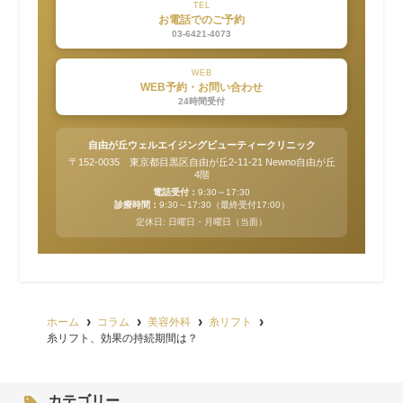
TEL
お電話でのご予約
03-6421-4073
WEB
WEB予約・お問い合わせ
24時間受付
自由が丘ウェルエイジングビューティークリニック
〒152-0035 東京都目黒区自由が丘2-11-21 Newno自由が丘
4階
電話受付：
9:30～17:30
診療時間：
9:30～17:30（最終受付17:00）
定休日: 日曜日・月曜日（当面）
ホーム
コラム
美容外科
糸リフト
糸リフト、効果の持続期間は？
カテゴリー