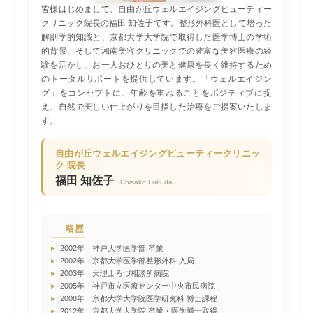
皆様はじめまして、自由が丘ウェルエイジングビューティー
クリニック院長の福田 知佐子です。整形外科医として培った
解剖学的知識と、京都大学大学院で取得した医学博士の学術
的背景、そして湘南美容クリニックでの豊富な美容医療の経
験を活かし、お一人おひとりの美と健康を長く維持するため
のトータルサポートを提供しています。「ウェルエイジン
グ」をコンセプトに、年齢を重ねることをポジティブに捉
え、自然で美しい仕上がりを目指した治療をご提案いたしま
す。
自由が丘ウェルエイジングビューティークリニッ
ク 院長
福田 知佐子
Chisako Fukuda
略歴
▸
2002年 神戸大学医学部 卒業
▸
2002年 京都大学医学部整形外科 入局
▸
2003年 天理よろづ相談所病院
▸
2005年 神戸市立医療センター中央市民病院
▸
2008年 京都大学大学院医学研究科 博士課程
▸
2012年 京都大学大学院 卒業・医学博士取得