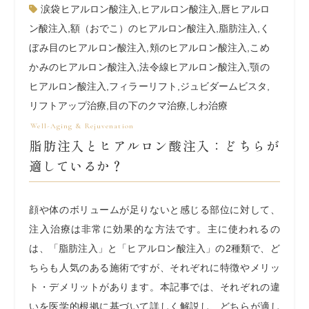
涙袋ヒアルロン酸注入
,
ヒアルロン酸注入
,
唇ヒアルロ
ン酸注入
,
額（おでこ）のヒアルロン酸注入
,
脂肪注入
,
く
ぼみ目のヒアルロン酸注入
,
頬のヒアルロン酸注入
,
こめ
かみのヒアルロン酸注入
,
法令線ヒアルロン酸注入
,
顎の
ヒアルロン酸注入
,
フィラーリフト
,
ジュビダームビスタ
,
リフトアップ治療
,
目の下のクマ治療
,
しわ治療
脂肪注入とヒアルロン酸注入：どちらが
適しているか？
顔や体のボリュームが足りないと感じる部位に対して、
注入治療は非常に効果的な方法です。主に使われるの
は、「脂肪注入」と「ヒアルロン酸注入」の2種類で、ど
ちらも人気のある施術ですが、それぞれに特徴やメリッ
ト・デメリットがあります。本記事では、それぞれの違
いを医学的根拠に基づいて詳しく解説し、どちらが適し