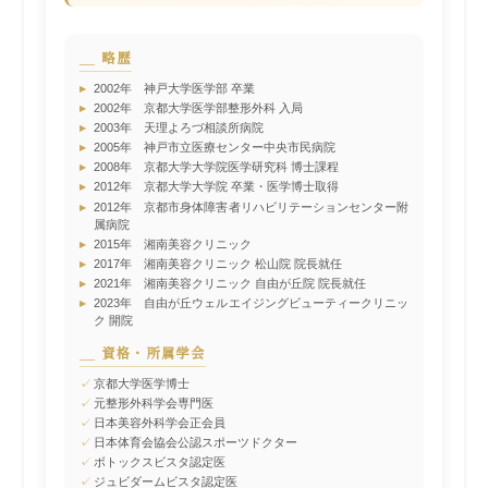
略歴
▸
2002年 神戸大学医学部 卒業
▸
2002年 京都大学医学部整形外科 入局
▸
2003年 天理よろづ相談所病院
▸
2005年 神戸市立医療センター中央市民病院
▸
2008年 京都大学大学院医学研究科 博士課程
▸
2012年 京都大学大学院 卒業・医学博士取得
▸
2012年 京都市身体障害者リハビリテーションセンター附
属病院
▸
2015年 湘南美容クリニック
▸
2017年 湘南美容クリニック 松山院 院長就任
▸
2021年 湘南美容クリニック 自由が丘院 院長就任
▸
2023年 自由が丘ウェルエイジングビューティークリニッ
ク 開院
資格・所属学会
✓
京都大学医学博士
✓
元整形外科学会専門医
✓
日本美容外科学会正会員
✓
日本体育会協会公認スポーツドクター
✓
ボトックスビスタ認定医
✓
ジュビダームビスタ認定医