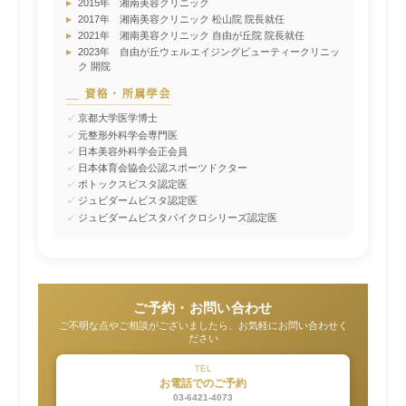
▸
2015年 湘南美容クリニック
▸
2017年 湘南美容クリニック 松山院 院長就任
▸
2021年 湘南美容クリニック 自由が丘院 院長就任
▸
2023年 自由が丘ウェルエイジングビューティークリニッ
ク 開院
資格・所属学会
✓
京都大学医学博士
✓
元整形外科学会専門医
✓
日本美容外科学会正会員
✓
日本体育会協会公認スポーツドクター
✓
ボトックスビスタ認定医
✓
ジュビダームビスタ認定医
✓
ジュビダームビスタバイクロシリーズ認定医
ご予約・お問い合わせ
ご不明な点やご相談がございましたら、お気軽にお問い合わせく
ださい
TEL
お電話でのご予約
03-6421-4073