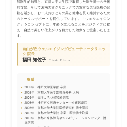
解剖学的知識と、京都大学大学院で取得した医学博士の学術
的背景、そして湘南美容クリニックでの豊富な美容医療の経
験を活かし、お一人おひとりの美と健康を長く維持するため
のトータルサポートを提供しています。「ウェルエイジン
グ」をコンセプトに、年齢を重ねることをポジティブに捉
え、自然で美しい仕上がりを目指した治療をご提案いたしま
す。
自由が丘ウェルエイジングビューティークリニッ
ク 院長
福田 知佐子
Chisako Fukuda
略歴
▸
2002年 神戸大学医学部 卒業
▸
2002年 京都大学医学部整形外科 入局
▸
2003年 天理よろづ相談所病院
▸
2005年 神戸市立医療センター中央市民病院
▸
2008年 京都大学大学院医学研究科 博士課程
▸
2012年 京都大学大学院 卒業・医学博士取得
▸
2012年 京都市身体障害者リハビリテーションセンター附
属病院