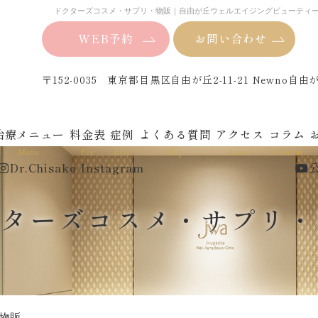
ドクターズコスメ・サプリ・物販｜自由が丘ウェルエイジングビューティ
WEB予約
お問い合わせ
〒152-0035 東京都目黒区自由が丘2-11-21 Newno自由
治療メニュー
料金表
症例
よくある質問
アクセス
コラム
Menu
Fee
case
Faq
Access
Column
Dr.Chisako Instagram
公
クターズコスメ・サプリ・
物販