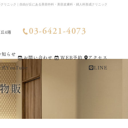
ークリニック｜自由が丘にある美容外科・美容皮膚科・婦人科形成クリニック
03-6421-4073
が丘4階
お知らせ
お問い合わせ
WEB予約
アクセス
News
式YouTube
LINE
物販