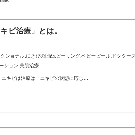
ニキビ治療」とは。
ラクショナル
,
にきびの凹凸
,
ピーリング
,
ベビーピール
,
ドクター
ーション
,
美肌治療
 ニキビは治療は「ニキビの状態に応じ…