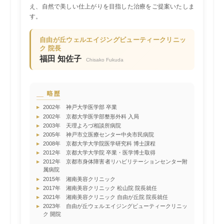
え、自然で美しい仕上がりを目指した治療をご提案いたしま
す。
自由が丘ウェルエイジングビューティークリニッ
ク 院長
福田 知佐子
Chisako Fukuda
略歴
▸
2002年 神戸大学医学部 卒業
▸
2002年 京都大学医学部整形外科 入局
▸
2003年 天理よろづ相談所病院
▸
2005年 神戸市立医療センター中央市民病院
▸
2008年 京都大学大学院医学研究科 博士課程
▸
2012年 京都大学大学院 卒業・医学博士取得
▸
2012年 京都市身体障害者リハビリテーションセンター附
属病院
▸
2015年 湘南美容クリニック
▸
2017年 湘南美容クリニック 松山院 院長就任
▸
2021年 湘南美容クリニック 自由が丘院 院長就任
▸
2023年 自由が丘ウェルエイジングビューティークリニッ
ク 開院