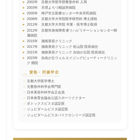
▸
2002年 京都大学医学部整形外科 入局
▸
2003年 天理よろづ相談所病院
▸
2005年 神戸市立医療センター中央市民病院
▸
2008年 京都大学大学院医学研究科 博士課程
▸
2012年 京都大学大学院 卒業・医学博士取得
▸
2012年 京都市身体障害者リハビリテーションセンター附
属病院
▸
2015年 湘南美容クリニック
▸
2017年 湘南美容クリニック 松山院 院長就任
▸
2021年 湘南美容クリニック 自由が丘院 院長就任
▸
2023年 自由が丘ウェルエイジングビューティークリニッ
ク 開院
資格・所属学会
✓
京都大学医学博士
✓
元整形外科学会専門医
✓
日本美容外科学会正会員
✓
日本体育会協会公認スポーツドクター
✓
ボトックスビスタ認定医
✓
ジュビダームビスタ認定医
✓
ジュビダームビスタバイクロシリーズ認定医