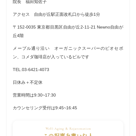
院長 福田知佐子
アクセス 自由が丘駅正面改札口から徒歩
1
分
〒
152-0035
東京都目黒区自由が丘
2-11-21 Newno
自由が
丘
4
階
メープル通り沿い オーガニックスーパーのビオセボ
ン、コメダ珈琲店が入っているビルです
TEL.03-6421-4073
日休み＋不定休
営業時間は
9:30~17:30
カウンセリング受付は
9:45~16:45