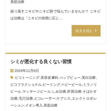
美肌治療
繰り返すニキビやニキビ跡で悩んでいませんか？ ニキビ
は治療は「ニキビの状態に応じ…
続きを読む
シミが悪化する良くない習慣
2024年11月6日
ピコトーニング
,
美容皮膚科
,
ぺップビュー
,
美白治療
,
ピコフラクショナル
,
ピーリング
,
ベビーピール
,
ミラノリ
ピール
,
マッサージピール
,
しみ治療
,
肝斑治療
,
そばかす
治療
,
毛穴治療
,
ピコレーザー
,
ケアシス
,
エレクトロポレ
ーション
,
イオン導入
,
美肌治療