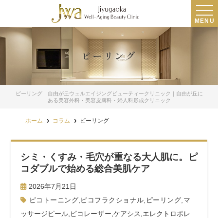
MENU
ピーリング
ピーリング｜自由が丘ウェルエイジングビューティークリニック｜自由が丘に
ある美容外科・美容皮膚科・婦人科形成クリニック
ホーム
コラム
ピーリング
シミ・くすみ・毛穴が重なる大人肌に。ピ
コダブルで始める総合美肌ケア
2026年7月21日
ピコトーニング
,
ピコフラクショナル
,
ピーリング
,
マ
ッサージピール
,
ピコレーザー
,
ケアシス
,
エレクトロポレ