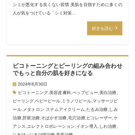
シミが悪化する良くない習慣 美肌を目指すために多くの
人が気をつけている「シミ対策…
続きを読む
ピコトーニングとピーリングの組み合わせ
でもっと自分の肌を好きになる
2024年8月30日
ピコトーニング
,
美容皮膚科
,
ぺップビュー
,
美白治療
,
ピーリング
,
ベビーピール
,
ミラノリピール
,
マッサージピ
ール
,
メタトロン ステムアイクリーム
,
たるみ治療
,
しみ
治療
,
肝斑治療
,
そばかす治療
,
毛穴治療
,
ピコレーザー
,
ケ
アシス
,
エレクトロポレーション
,
イオン導入
,
しわ治療
,
にきび・にきび跡治療
,
美肌治療