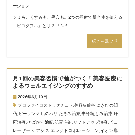
ーション
シミも、くすみも、毛穴も。2つの照射で肌全体を整える
「ピコダブル」とは？ 「シミ…
続きを読む
月1回の美容習慣で差がつく！美容医療に
よるウェルエイジングのすすめ
2026年6月10日
プロファイロストラクチュラ
,
美容皮膚科
,
にきびの凹
凸
,
ピーリング
,
肌のハリ
,
たるみ治療
,
未分類
,
しみ治療
,
肝
斑治療
,
そばかす治療
,
肌育注射
,
リフトアップ治療
,
ピコ
レーザー
,
ケアシス
,
エレクトロポレーション
,
イオン導