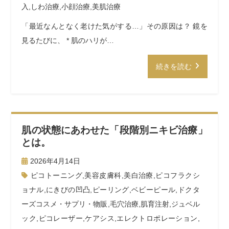
入
,
しわ治療
,
小顔治療
,
美肌治療
「最近なんとなく老けた気がする…」その原因は？ 鏡を
見るたびに、 * 肌のハリが…
続きを読む
肌の状態にあわせた「段階別ニキビ治療」
とは。
2026年4月14日
ピコトーニング
,
美容皮膚科
,
美白治療
,
ピコフラクシ
ョナル
,
にきびの凹凸
,
ピーリング
,
ベビーピール
,
ドクタ
ーズコスメ・サプリ・物販
,
毛穴治療
,
肌育注射
,
ジュベル
ック
,
ピコレーザー
,
ケアシス
,
エレクトロポレーション
,